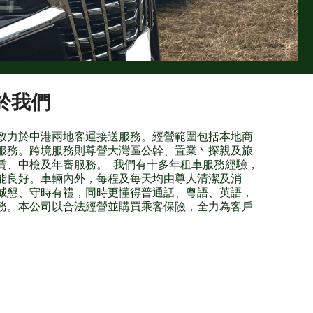
於我們
致力於中港兩地客運接送服務。經營範圍包括本地商
服務。跨境服務則尊營大灣區公幹、置業丶探親及旅
賃、中檢及年審服務。 我們有十多年租車服務經驗，
能良好。車輛內外，每程及每天均由尊人清潔及消
誠懇、守時有禮，同時更懂得普通話、粵語、英語，
務。本公司以合法經營並購買乘客保險，全力為客戶