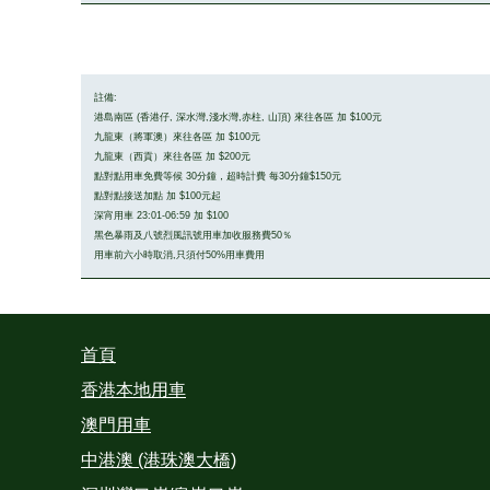
註備:
港島南區 (香港仔, 深水灣,淺水灣,赤柱, 山頂) 來往各區 加 $100元
九龍東（將軍澳）來往各區 加 $100元
九龍東（西貢）來往各區 加 $200元
點對點用車免費等候 30分鐘，超時計費 每30分鐘$150元
點對點接送加點 加 $100元起
深宵用車 23:01-06:59 加 $100
黑色暴雨及八號烈風訊號用車加收服務費50％
用車前六小時取消,只須付50%用車費用
首頁
香港本地用車
澳門用車
中港澳 (港珠澳大橋)