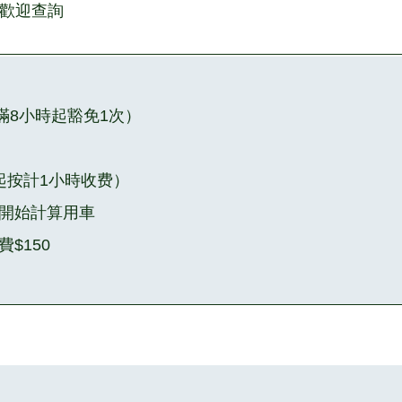
歡迎查詢
滿8小時起豁免1次）
鐘起按計1小時收费）
開始計算用車
$150