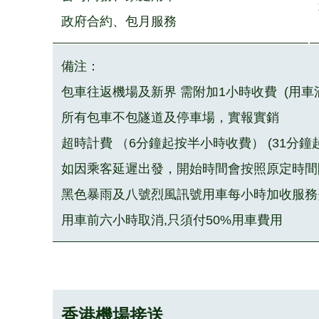
政府合約、包月服務
備注：
包車往返機場及新界 需附加1小時收費 (用車
所有包車不包隧道及停車場，實報實銷
超時計費
（6分鐘起按半小時收費） (31分
如因乘客延遲出發，開始時間會按照原定時間
黑色暴雨及八號烈風訊號用車每小時加收服務費
用車前六小時取消,只須付50%用車費用
香港機場接送