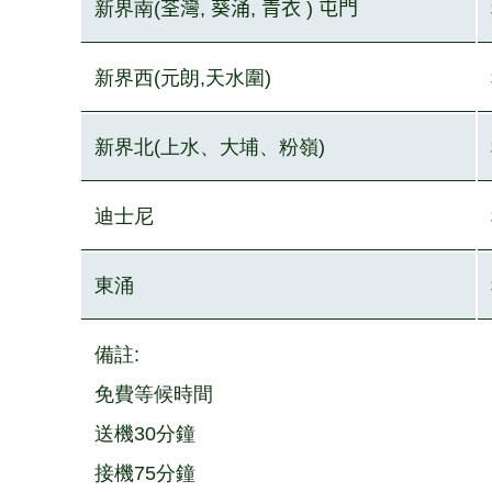
新界南
(
荃灣
,
葵涌
,
青衣 ) 屯門
新界西
(元朗,天水圍)
新界北(上水、大埔、粉嶺)
迪士尼
東涌
備註:
免費等候時間
送機30分鐘
接機75分鐘