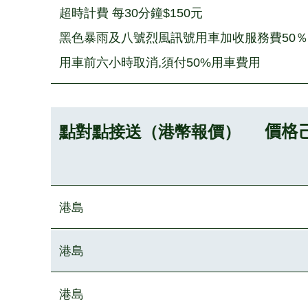
超時計費 每30分鐘$150元
黑色暴雨及八號烈風訊號用車加收服務費50％
用車前六小時取消,須付50%用車費用
點對點接送（港幣報價）
價格
港島
港島
港島