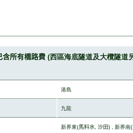
己含所有橋路費
(西區海底隧道及大欖隧道另加
港島
九龍
新界東(
馬料水
,
沙田
) , 新界南(