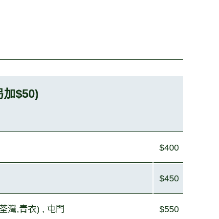
$50)
$400
$450
荃灣
,
青衣) , 屯門
$550