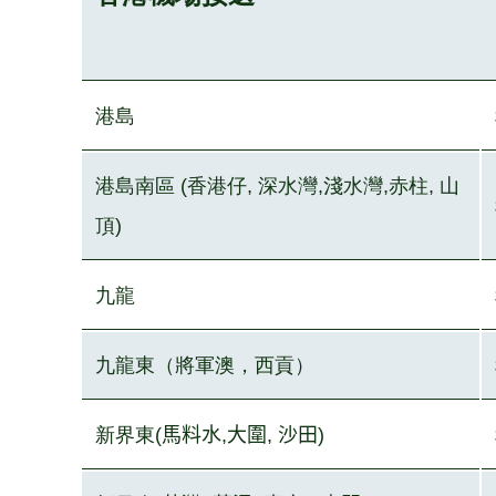
港島
港島南區
(香港仔, 深水灣,淺水灣,赤柱, 山
頂)
九龍
九龍東（將軍澳，西貢）
新界東
(
馬料水
,
大圍
,
沙田
)