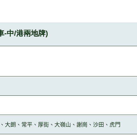
-中/港兩地牌)
、大朗、常
平、厚街、大
嶺山、謝崗、沙田、虎門