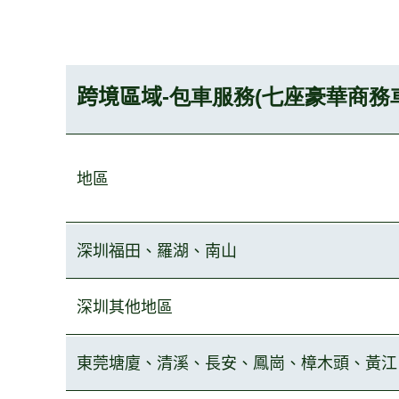
跨境區域
-包車服務(七座豪華商務車
地
區
深圳福田
、羅湖、南山
深圳其他地
區
東莞塘廈、清溪、長安、鳳崗、樟木
頭、黃江