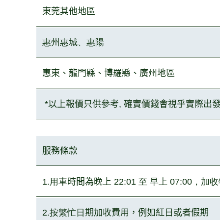
東莞其他地
區
惠州惠城、惠陽
惠東、龍門
縣、博羅縣、廣州地區
*以上報價只供參考, 確實價錢會視乎實際出
服務條款
1.用車
時間為晚上
22:01 至 早上 07:00，
2.按繁忙日
期加收費用，例如紅日或者假期