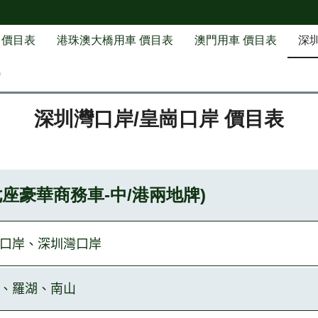
 價目表
港珠澳大橋用車 價目表
澳門用車 價目表
深
G
深圳灣口岸/皇崗口岸 價目表
座豪華商務車-中/港兩地牌)
口
岸、深圳灣口岸
、羅湖、南山