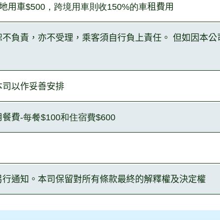
地用車
$500，
跨境用車則收150%的車
租費用
恕不負責，亦不受理，乘客須自行負上責任。
但如因本公
本司以作妥善安排
用餐費
-每餐$100和住宿費$600
另行通知。本司保留對
所有條款最終的解釋權及決定權