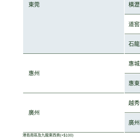
東
莞
橫瀝
道窖
石
龍
惠城
惠州
惠東
越秀
廣
州
廣州
港島南區及九龍東西貢
(+$100)