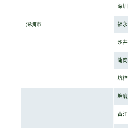
深圳
深圳市
福永
沙井
龍崗
坑梓
塘廈
黃江