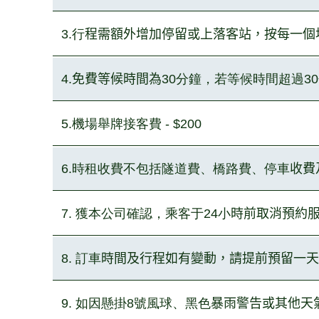
3.行
程需額外增加停留或上落客站，按每一個
4.
免費等候時間為
30分鐘，若等候時間超過3
5.機場舉牌接客費 - $200
6.時租收費不包括隧道費、橋路費、停車
收費
7. 獲本公司確認，乘客于24小
時前取消預約
8. 訂車
時間及行程如有變動，請提前預留一天
9. 如因懸掛8號風球、黑色
暴雨警告或其他天