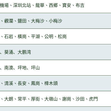
機場、深圳北站、龍華、西鄉、寶安、布
吉
、觀瀾、鹽田
、大梅沙、小梅沙
、石
岩、橫崗、平湖、公明、松崗
、葵涌、
大
鹏湾
、南澳、坪地、坪
山
、清溪、長安、鳳崗、樟木頭
、大朗、常平、厚街、大嶺山、謝崗、沙田、虎門