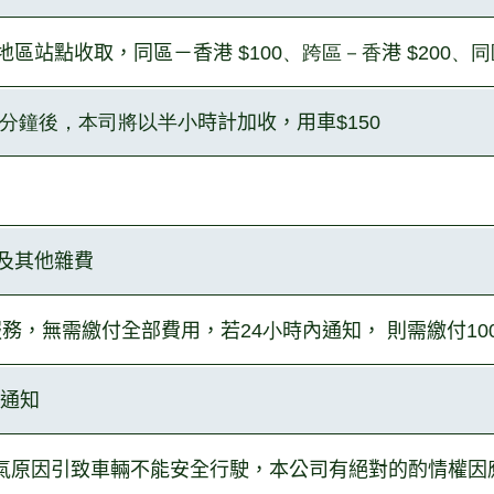
地區站點收取，同區－香港
$
100、跨區－香
港
$200、
0分鐘後，本司將以半小
時計加收，用
車
$150
及其他雜費
服務，無需繳付全部費用，若
24小
時內通知，
則需繳付
1
通知
氣原因引致車輛不能安全行駛，本公司有絕對
的酌情權因