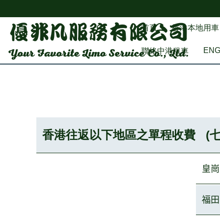
首頁
香港本地用車
EN
聯絡中港租車
香港往返以下地區之單程收費 (七
皇崗
福田