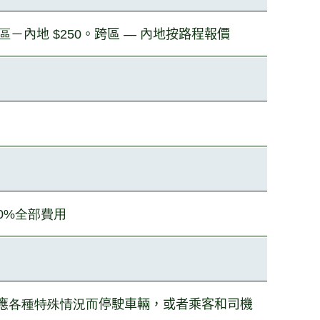
同區
－內地
$250
。跨區 — 內地按路程報價
00%全部費用
應
各種特殊情況而
停駛
車
輛，或者乘客和司機