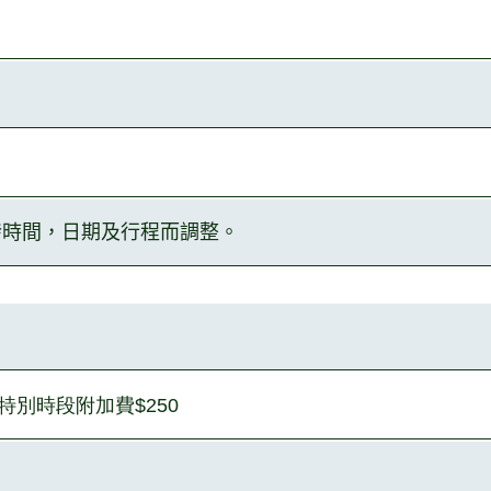
發時間，日
期及行程而調整。
加收特別時段附加費$250