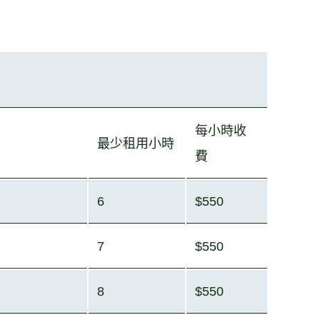
每
小
時收
最少租
用小
時
費
6
$550
7
$550
8
$550