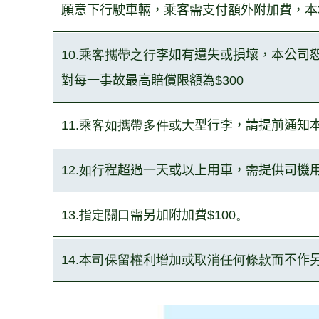
願意下行駛
車
輛，乘客需支付
額外附加費，本
10.乘客攜帶之行
李如有遺失或損壞，本公司
對每
⼀
事故最高賠償限額為
$
300
11.乘客如攜帶多件或大
型行李，請提前通知
12.如行
程超過
⼀
天或以上用車，需提供司機
13.指定關口
需另加附加費
$100。
14.本司保留權利增加或取消任何條款而
不作